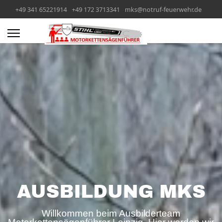
+49 341 65221914
+49 172 3713341
mks@notruf-feuerwehr.de
AUSBILDUNG MKS
Willkommen beim Ausbilderteam