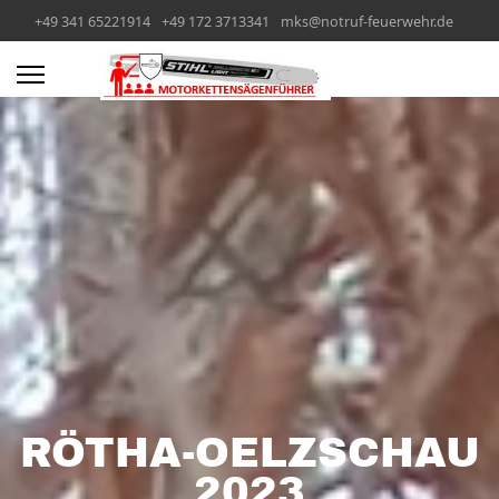
+49 341 65221914
+49 172 3713341
mks@notruf-feuerwehr.de
RÖTHA-OELZSCHAU
2023