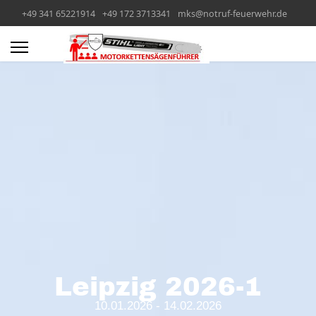
+49 341 65221914
+49 172 3713341
mks@notruf-feuerwehr.de
Leipzig 2026-1
10.01.2026 - 14.02.2026